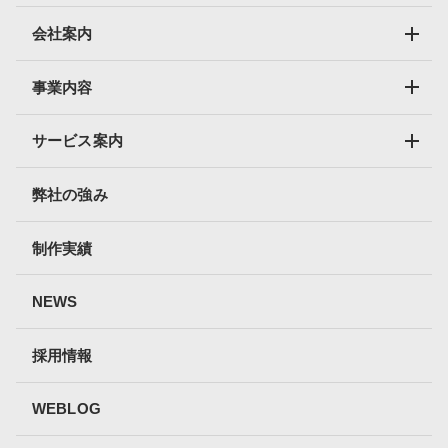
会社案内
事業内容
サービス案内
弊社の強み
制作実績
NEWS
採用情報
WEBLOG