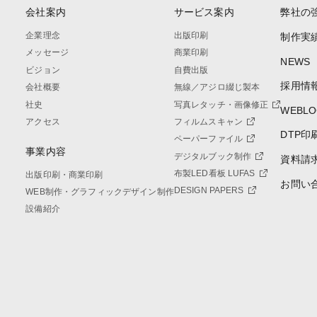
会社案内
サービス案内
弊社の
企業理念
出版印刷
制作実
メッセージ
商業印刷
NEWS
ビジョン
自費出版
採用情
会社概要
無線／アジロ綴じ製本
社史
写真レタッチ・画像修正
WEBLO
アクセス
フィルムスキャン
DTP印
ペーパーファイル
事業内容
デジタルブック制作
資料請
布製LED看板 LUFAS
出版印刷・商業印刷
お問い
DESIGN PAPERS
WEB制作・グラフィックデザイン制作
設備紹介