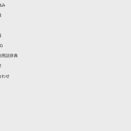
強み
績
報
G
刷用語辞典
求
合わせ