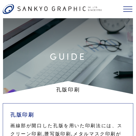
GUIDE
孔版印刷
孔版印刷
画線部が開口した孔版を用いた印刷法には、ス
クリーン印刷,謄写版印刷,メタルマスク印刷が