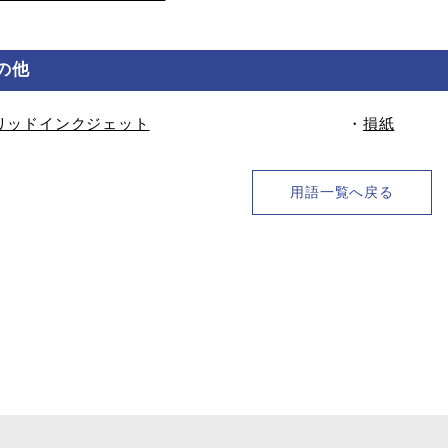
の他
リッドインクジェット
・
損紙
用語一覧へ戻る