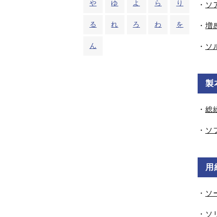
や
ゆ
よ
ら
り
・
ソ
る
れ
ろ
わ
を
・
増
ん
・
ソ
製
・
総
・
ソ
用
・
ソ
・
ソ