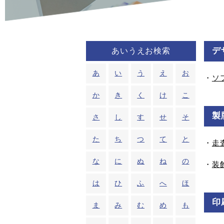
デ
あいうえお検索
あ
い
う
え
お
・
ソ
か
き
く
け
こ
製
さ
し
す
せ
そ
た
ち
つ
て
と
・
走
な
に
ぬ
ね
の
・
装
は
ひ
ふ
へ
ほ
印
ま
み
む
め
も