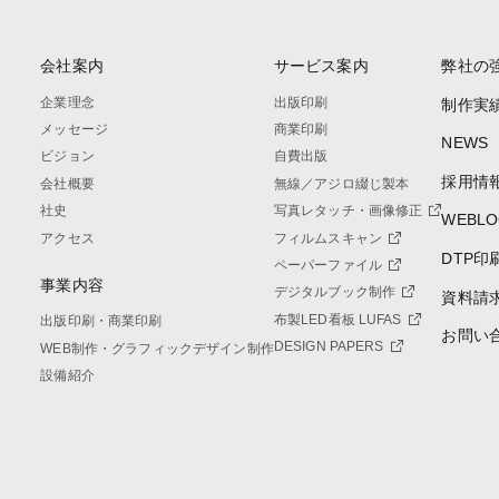
会社案内
サービス案内
弊社の
企業理念
出版印刷
制作実
メッセージ
商業印刷
NEWS
ビジョン
自費出版
採用情
会社概要
無線／アジロ綴じ製本
社史
写真レタッチ・画像修正
WEBLO
アクセス
フィルムスキャン
DTP印
ペーパーファイル
事業内容
デジタルブック制作
資料請
布製LED看板 LUFAS
出版印刷・商業印刷
お問い
DESIGN PAPERS
WEB制作・グラフィックデザイン制作
設備紹介