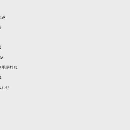
強み
績
報
G
刷用語辞典
求
合わせ