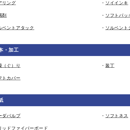
アリング
・
ソイインキ
感剤
・
ソフトパッ
ルベントアタック
・
ソルベント
本・加工
繰（ぐ）り
・
装丁
フトカバー
紙
ーダパルプ
・
ソフトネス
リッドファイバーボード