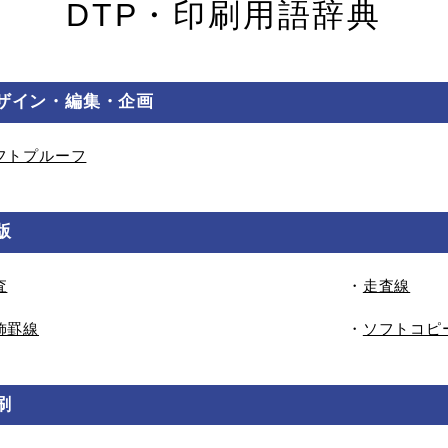
DTP・印刷用語辞典
ザイン・編集・企画
フトプルーフ
版
査
・
走査線
飾罫線
・
ソフトコピ
刷