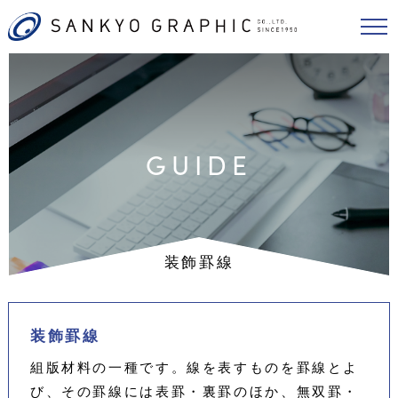
GUIDE
装飾罫線
装飾罫線
組版材料の一種です。線を表すものを罫線とよ
び、その罫線には表罫・裏罫のほか、無双罫・