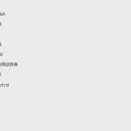
強み
績
報
G
刷用語辞典
求
合わせ