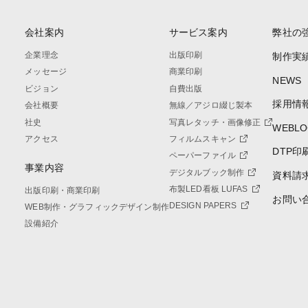
会社案内
サービス案内
弊社の
企業理念
出版印刷
制作実
メッセージ
商業印刷
NEWS
ビジョン
自費出版
採用情
会社概要
無線／アジロ綴じ製本
社史
写真レタッチ・画像修正
WEBLO
アクセス
フィルムスキャン
DTP印
ペーパーファイル
事業内容
デジタルブック制作
資料請
布製LED看板 LUFAS
出版印刷・商業印刷
お問い
DESIGN PAPERS
WEB制作・グラフィックデザイン制作
設備紹介