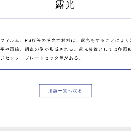
露光
フィルム、PS版等の感光性材料は、露光をすることにより
文字や画線、網点の像が形成される。露光装置としては印画
ージセッタ・プレートセッタ等がある。
用語一覧へ戻る