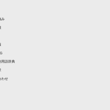
強み
績
報
G
刷用語辞典
求
合わせ