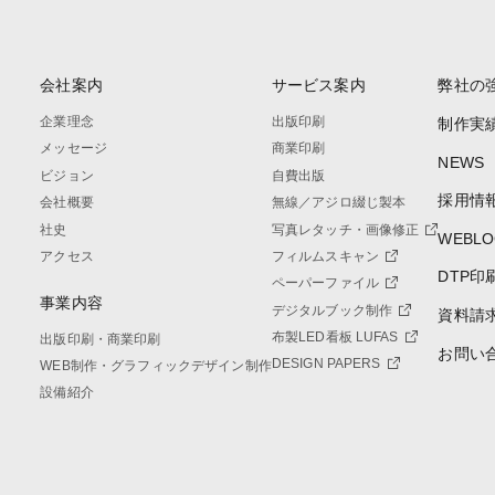
会社案内
サービス案内
弊社の
企業理念
出版印刷
制作実
メッセージ
商業印刷
NEWS
ビジョン
自費出版
採用情
会社概要
無線／アジロ綴じ製本
社史
写真レタッチ・画像修正
WEBLO
アクセス
フィルムスキャン
DTP印
ペーパーファイル
事業内容
デジタルブック制作
資料請
布製LED看板 LUFAS
出版印刷・商業印刷
お問い
DESIGN PAPERS
WEB制作・グラフィックデザイン制作
設備紹介