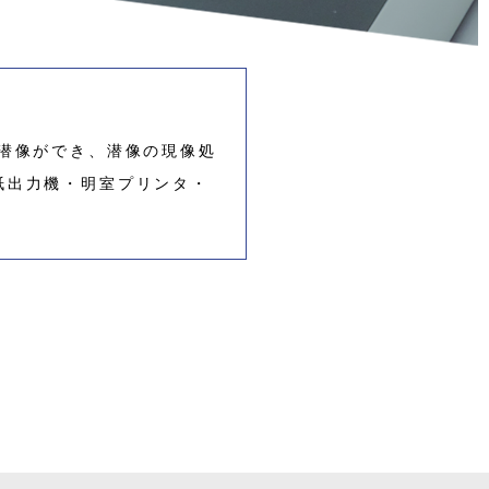
潜像ができ、潜像の現像処
紙出力機・明室プリンタ・