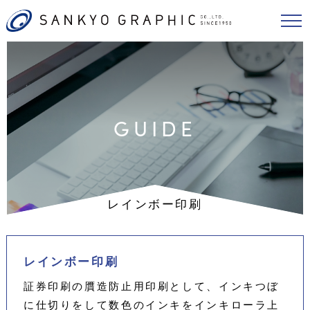
GUIDE
レインボー印刷
レインボー印刷
証券印刷の贋造防止用印刷として、インキつぼ
に仕切りをして数色のインキをインキローラ上