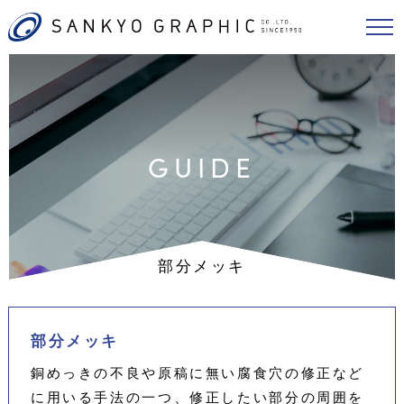
GUIDE
部分メッキ
部分メッキ
銅めっきの不良や原稿に無い腐食穴の修正など
に用いる手法の一つ、修正したい部分の周囲を