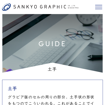
GUIDE
土手
土手
グラビア版のセルの周りの部分。土手状の形状
をもつのでこういわれる。これがあることでイ