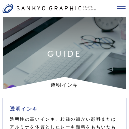
GUIDE
透明インキ
透明インキ
透明性の高いインキ。粒径の細かい顔料または
アルミナを体質としたレーキ顔料をもちいたも