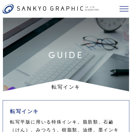
GUIDE
転写インキ
転写インキ
転写平版に用いる特殊インキ。脂肪類、石鹼
（けん）、みつろう、樹脂類、油煙、墨インキ