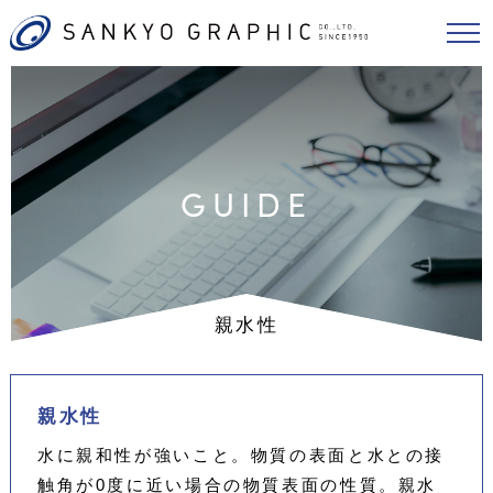
GUIDE
親水性
親水性
水に親和性が強いこと。物質の表面と水との接
触角が0度に近い場合の物質表面の性質。親水