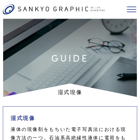
GUIDE
湿式現像
湿式現像
液体の現像剤をもちいた電子写真法における現
像方法の一つ。石油系高絶縁性液体に電荷をも