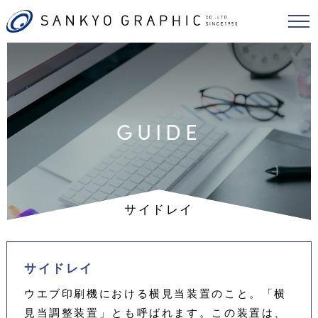
GUIDE
サイドレイ
サイドレイ
ウエブ印刷機における横見当装置のこと。「横
見当調整装置」とも呼ばれます。この装置は、