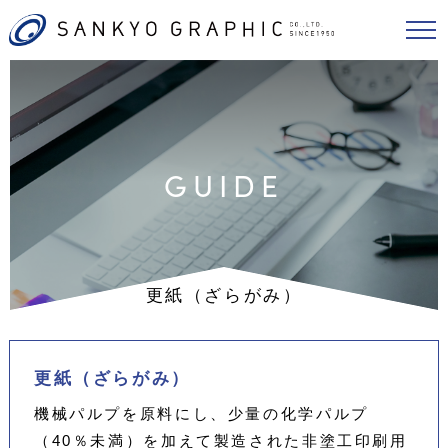
GUIDE
更紙（ざらがみ）
更紙（ざらがみ）
機械パルプを原料にし、少量の化学パルプ
（40％未満）を加えて製造された非塗工印刷用