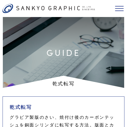
GUIDE
乾式転写
乾式転写
グラビア製版のさい、焼付け後のカーボンテッ
シュを銅面シリンダに転写する方法。版面とカ