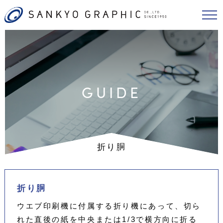
GUIDE
折り胴
折り胴
ウエブ印刷機に付属する折り機にあって、切ら
れた直後の紙を中央または1/3で横方向に折る