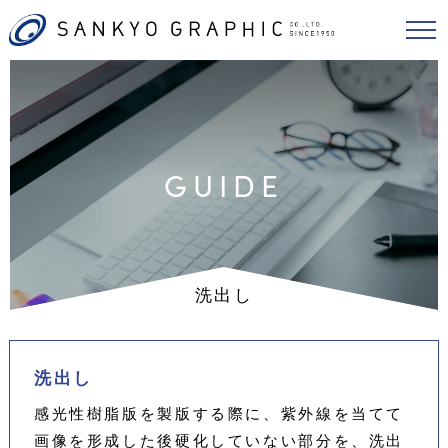
GUIDE
洗出し
洗出し
感光性樹脂版を製版する際に、紫外線を当てて
画像を形成した後硬化していない部分を、洗出