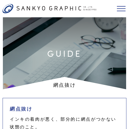
GUIDE
網点抜け
網点抜け
インキの着肉が悪く、部分的に網点がつかない
状態のこと。