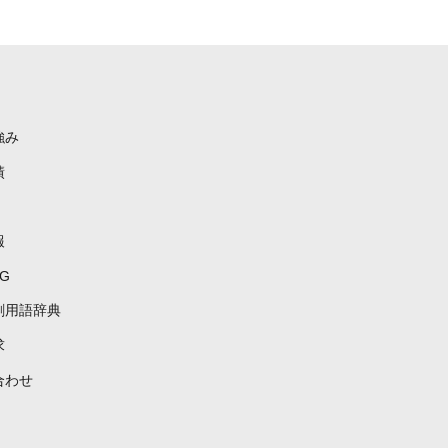
強み
績
報
G
刷用語辞典
求
合わせ