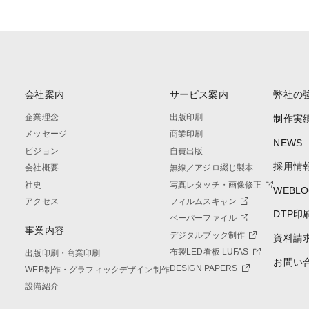
会社案内
サービス案内
弊社の
企業理念
出版印刷
制作実
メッセージ
商業印刷
NEWS
ビジョン
自費出版
採用情
会社概要
無線／アジロ綴じ製本
社史
写真レタッチ・画像修正
WEBLO
アクセス
フィルムスキャン
DTP印
ペーパーファイル
事業内容
デジタルブック制作
資料請
布製LED看板 LUFAS
出版印刷・商業印刷
お問い
DESIGN PAPERS
WEB制作・グラフィックデザイン制作
設備紹介