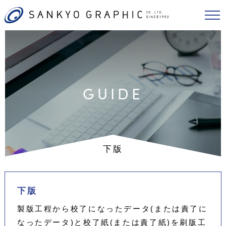
GUIDE
下版
下版
製版工程から校了になったデータ(または責了に
なったデータ)と校了紙(または責了紙)を刷版工